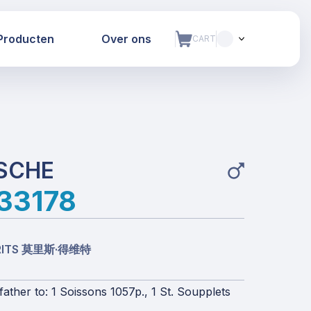
Producten
Over ons
CART
SCHE
33178
URITS 莫里斯·得维特
her to: 1 Soissons 1057p., 1 St. Soupplets