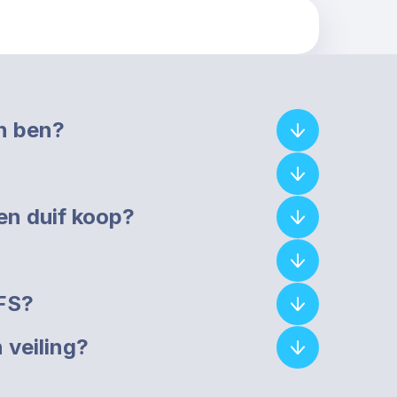
en ben?
een duif koop?
PFS?
 veiling?