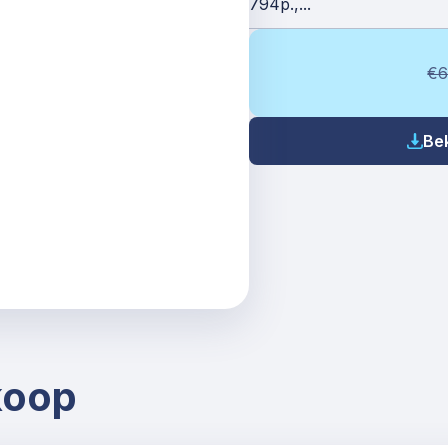
794p.,...
€6
Be
koop